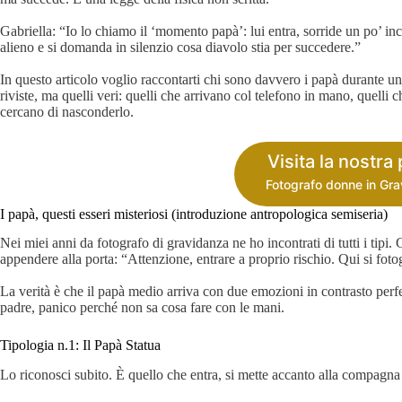
Gabriella: “Io lo chiamo il ‘momento papà’: lui entra, sorride un po’ i
alieno e si domanda in silenzio cosa diavolo stia per succedere.”
In questo articolo voglio raccontarti chi sono davvero i papà durante un
riviste, ma quelli veri: quelli che arrivano col telefono in mano, quell
cercano di nasconderlo.
Visita la nostra
Fotografo donne in Gr
I papà, questi esseri misteriosi (introduzione antropologica semiseria)
Nei miei anni da fotografo di gravidanza ne ho incontrati di tutti i tip
appendere alla porta: “Attenzione, entrare a proprio rischio. Qui si foto
La verità è che il papà medio arriva con due emozioni in contrasto perf
padre, panico perché non sa cosa fare con le mani.
Tipologia n.1: Il Papà Statua
Lo riconosci subito. È quello che entra, si mette accanto alla compagn