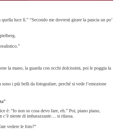
on quella luce lì.” “Secondo me dovresti girare la pancia un po’
pielberg.
realistico.”
iene la mano, la guarda con occhi dolcissimi, poi le poggia la
 sono i più belli da fotografare, perché si vede l’emozione
nza”
ice è: “Io non so cosa devo fare, eh.” Poi, piano piano,
c’è niente di imbarazzante… si rilassa.
fate vedere le foto?”