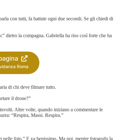
arla con tutti, fa battute ogni due secondi. Se gli chiedi di
ic” dietro la compagna. Gabriella ha riso così forte che ha
 pagina
avidanza Roma
ria di chi deve filmare tutto.
rtare il drone?”
involti. Altre volte, quando iniziano a commentare le
surra: “Respira, Massi. Respira.”
ei nelle foto.” E va benissimo. Ma poi, mentre fotografo la