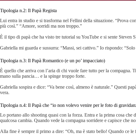
Tipologia n.2: Il Papà Regista
Lui entra in studio e si trasforma nel Fellini della situazione. “Prova c
più così.” “Amore, sorridi ma non troppo.”
È il tipo di papà che ha visto tre tutorial su YouTube e si sente Steven S
Gabriella mi guarda e sussurra: “Massi, sei cattivo.” Io rispondo: “Solo 
Tipologia n.3: Il Papà Romantico (e un po’ impacciato)
È quello che arriva con l’aria di chi vuole fare tutto per la compagna. T
mano sulla pancia… e la spinge troppo forte.
Gabriella sospira e dice: “Va bene così, almeno è naturale.” Questi papà
vera.
Tipologia n.4: Il Papà che “io non volevo venire per le foto di gravida
Lo portano allo shooting quasi con la forza. Entra e la prima cosa che d
qualcosa cambia. Quando vede la compagna sorridere e capisce che non 
Alla fine è sempre il primo a dire: “Oh, ma è stato bello! Quando ce le 