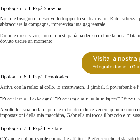
Tipologia n.5: Il Papà Showman
Non c’è bisogno di descriverlo troppo: lo senti arrivare. Ride, scherza, p
abbracciare la compagna, improvvisa una gag teatrale.
Durante un servizio, uno di questi papà ha deciso di fare la posa “Titan
dovuto uscire un momento.
Visita la nostra
Fotografo donne in Gr
Tipologia n.6: Il Papà Tecnologico
Arriva con la reflex al collo, lo smartwatch, il gimbal, il powerbank e l’a
“Posso fare un backstage?” “Posso registrare un time-lapse?” “Posso po
A volte li lasciamo fare, perché in fondo è dolce vedere quanto sono co
impostazioni della mia macchina, Gabriella mi tocca il braccio e mi sus
Tipologia n.7: Il Papà Invisibile
C’è anche chi non vuole comparire affatto. “Preferisco che ci sia solo l