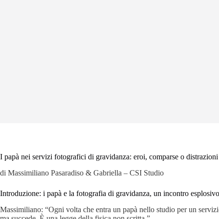
I papà nei servizi fotografici di gravidanza: eroi, comparse o distrazioni
di Massimiliano Pasaradiso & Gabriella – CSI Studio
Introduzione: i papà e la fotografia di gravidanza, un incontro esplosiv
Massimiliano: “Ogni volta che entra un papà nello studio per un serviz
ma succede. È una legge della fisica non scritta.”