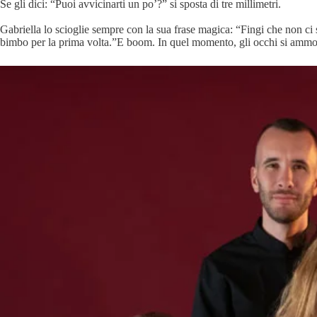
Se gli dici: “Puoi avvicinarti un po’?” si sposta di tre millimetri.
Gabriella lo scioglie sempre con la sua frase magica: “Fingi che non ci 
bimbo per la prima volta.”E boom. In quel momento, gli occhi si ammorbi