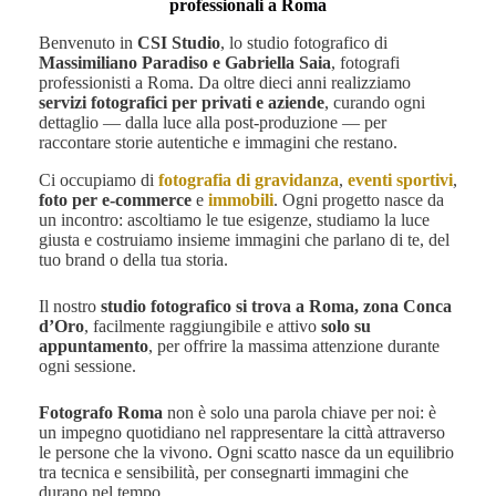
professionali a Roma
Benvenuto in
CSI Studio
, lo studio fotografico di
Massimiliano Paradiso e Gabriella Saia
, fotografi
professionisti a Roma. Da oltre dieci anni realizziamo
servizi fotografici per privati e aziende
, curando ogni
dettaglio — dalla luce alla post-produzione — per
raccontare storie autentiche e immagini che restano.
Ci occupiamo di
fotografia di gravidanza
,
eventi sportivi
,
foto per e-commerce
e
immobili
. Ogni progetto nasce da
un incontro: ascoltiamo le tue esigenze, studiamo la luce
giusta e costruiamo insieme immagini che parlano di te, del
tuo brand o della tua storia.
Il nostro
studio fotografico si trova a Roma, zona Conca
d’Oro
, facilmente raggiungibile e attivo
solo su
appuntamento
, per offrire la massima attenzione durante
ogni sessione.
Fotografo Roma
non è solo una parola chiave per noi: è
un impegno quotidiano nel rappresentare la città attraverso
le persone che la vivono. Ogni scatto nasce da un equilibrio
tra tecnica e sensibilità, per consegnarti immagini che
durano nel tempo.