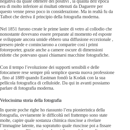
negativa da quale ottenere dei positivi , la qualità dell’epoca
era di molto inferiore ai risultati ottenuti da Daguerre per
questo venne preso poco in considerazione. Ma in realtà fu da
Talbot che deriva il principio della fotografia moderna.
Nel 1851 furono create le prime lastre di vetro al collodio che
nonostante dovevano essere preparate al momento ed esposte
e sviluppate ancora umide ebbero una diffusione eccezionale ,
presero piede e cominciarono a comparire cosi i primi
fotoreporter, grazie anche a camere oscure di dimensioni
ridotte che potevano quasi chiamarsi macchine fotografiche.
Con il tempo l’evoluzione dei supporti sensibili e delle
fotocamere rese sempre più semplice questa nuova professione
, fino al 1889 quando Eastman fondò la Kodak con la sua
pellicola fotografica di celluloide. Da qui in avanti possiamo
parlare di fotografia moderna.
Velocissima storia della fotografia
In queste poche righe ho riassunto l’era pionieristica della
fotografia, ovviamente le difficoltà nel frattempo sono state
molte, capire quale sostanza chimica riuscisse a rivelare
l’immagine latente, ma sopratutto quale riuscisse poi a fissare