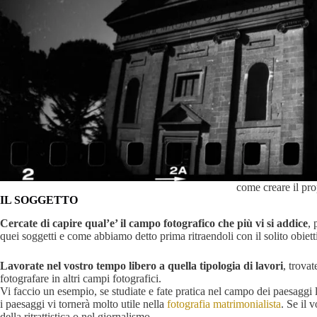
come creare il prop
IL SOGGETTO
Cercate di capire qual’e’ il campo fotografico che più vi si addice
, 
quei soggetti e come abbiamo detto prima ritraendoli con il solito obiett
Lavorate nel vostro tempo libero a quella tipologia di lavori
, trovat
fotografare in altri campi fotografici.
Vi faccio un esempio, se studiate e fate pratica nel campo dei paesaggi le
i paesaggi vi tornerà molto utile nella
fotografia matrimonialista
. Se il v
della ritrattistica o nel giornalismo.