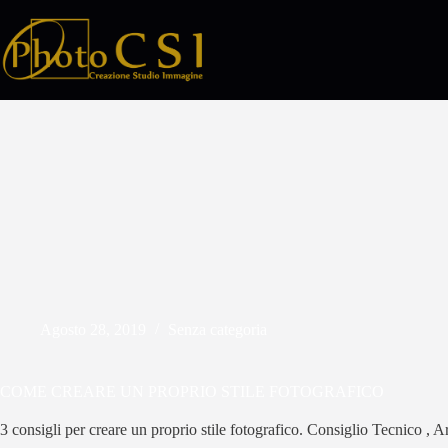
Salta
al
contenuto
Agosto 28, 2019
Senza categoria
COME CREARE UN PROPRIO STILE FOTOGRAFICO
3 consigli per creare un proprio stile fotografico. Consiglio Tecnico , Ar