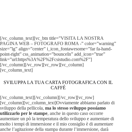
Le conoscenze che condividiamo con te nei nostri articoli
derivano dal nostro lavoro sul campo come fotografi
professionisti. Guarda il nostro lavoro aggiornato
costantemente.
[/vc_column_text][vc_btn title=”VISITA LA NOSTRA
PAGINA WEB – FOTOGRAFO ROMA -” color=”warning”
size=”lg” align=”center” i_icon_fontawesome=”far fa-hand-
point-right” css_animation=”bounceIn” add_icon=”true”
link=”url:https%3A%2F%2Fcsistudio.com%2F”]
[/vc_column][/vc_row][vc_row][vc_column]
[vc_column_text]
SVILUPPA LA TUA CARTA FOTOGRAFICA CON IL
CAFFÉ
[/vc_column_text][/vc_column][/vc_row][vc_row]
[vc_column][vc_column_text]Ovviamente abbiamo parlato di
sviluppo della pellicola,
ma lo stesso sviluppo possiamo
utilizzarlo per le stampe
, anche in questo caso occorre
aumentare un pò la temperatura dello sviluppo e aumentare di
molto i tempi di immersione e il mio consiglio è di aumentare
anche l’agitazione della stampa durante l’immersione, darà