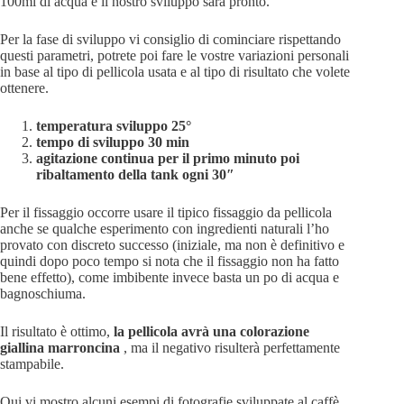
100ml di acqua e il nostro sviluppo sarà pronto.
Per la fase di sviluppo vi consiglio di cominciare rispettando
questi parametri, potrete poi fare le vostre variazioni personali
in base al tipo di pellicola usata e al tipo di risultato che volete
ottenere.
temperatura sviluppo 25°
tempo di sviluppo 30 min
agitazione continua per il primo minuto poi
ribaltamento della tank ogni 30″
Per il fissaggio occorre usare il tipico fissaggio da pellicola
anche se qualche esperimento con ingredienti naturali l’ho
provato con discreto successo (iniziale, ma non è definitivo e
quindi dopo poco tempo si nota che il fissaggio non ha fatto
bene effetto), come imbibente invece basta un po di acqua e
bagnoschiuma.
Il risultato è ottimo,
la pellicola avrà una colorazione
giallina marroncina
, ma il negativo risulterà perfettamente
stampabile.
Qui vi mostro alcuni esempi di fotografie sviluppate al caffè ,